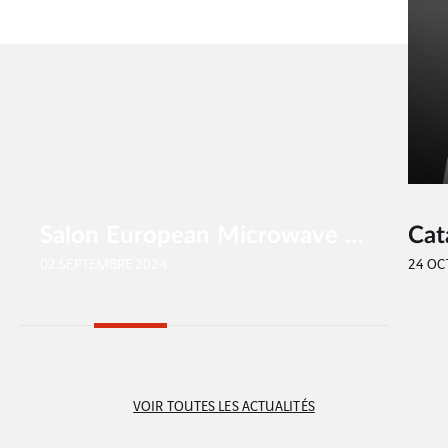
Salon European Microwave Week – EUMW
Cat
02 SEPTEMBRE 2024
24 OC
VOIR TOUTES LES ACTUALITÉS