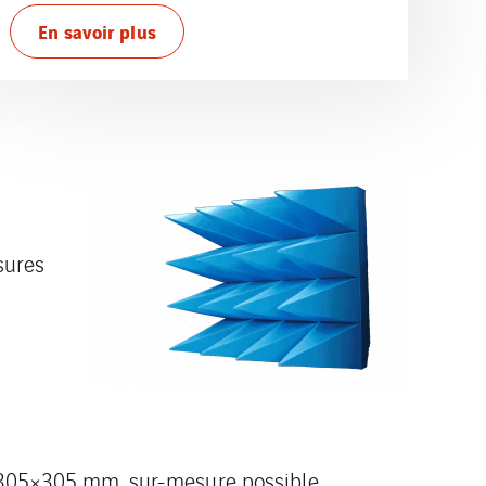
En savoir plus
sures
 305×305 mm, sur-mesure possible