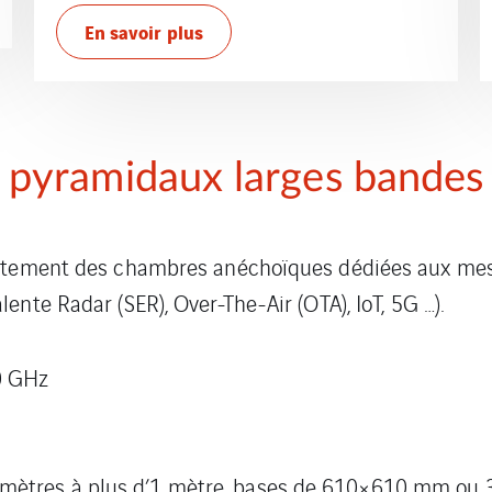
En savoir plus
pyramidaux larges bandes
evêtement des chambres anéchoïques dédiées aux me
nte Radar (SER), Over-The-Air (OTA), IoT, 5G …).
0 GHz
imètres à plus d’1 mètre, bases de 610×610 mm ou