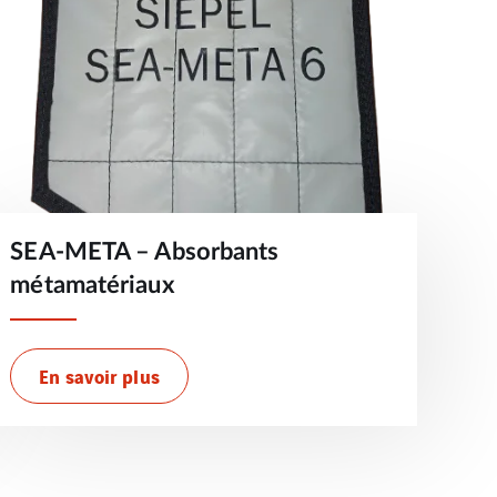
SEA-META – Absorbants
métamatériaux
En savoir plus