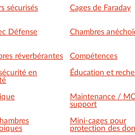
rs sécurisés
Cages de Faraday
ec Défense
Chambres anéchoï
res réverbérantes
Compétences
sécurité en
Éducation et rech
té
rique
Maintenance / MC
support
chambres
Mini-cages pour
oiques
protection des do