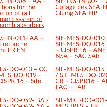
NS-IN-006 – AA –
SIE-INS-IN-007 – 
ctions for the
Collage des SEA-
ation of rail
Gluing SEA-HP
hment system of
comb absorbers
NS-IN-011- AA –
SIE-MES-DO-010 
e retouche
SIE-MES-DO-016 
ure FR EN
– CISPR 16 – ANE
NSA – SAC SAR
ES-DO-013 – CC
SIE-MES-DO-015 
-MES-DO-019 –
/ SIE-MES-DO-02
CISPR 16 – Site
CB – CISPR16 – 
R
FAC – FAR
ES-DO-059- BA /
SIE-MKT-DO-001-
ES-DO-062- AA –
MESURES – FR