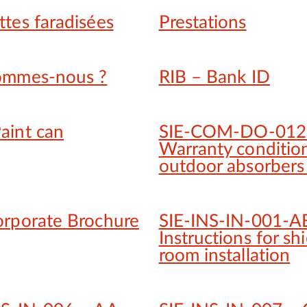
tes faradisées
Prestations
ommes-nous ?
RIB – Bank ID
aint can
SIE-COM-DO-012
Warranty conditio
outdoor absorbers
orporate Brochure
SIE-INS-IN-001-A
Instructions for sh
room installation