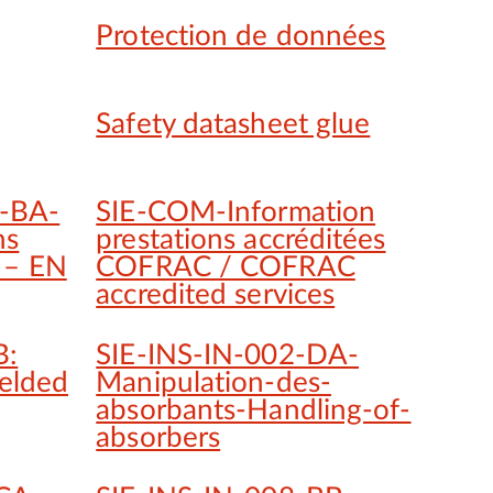
Protection de données
Safety datasheet glue
-BA-
SIE-COM-Information
ns
prestations accréditées
 – EN
COFRAC / COFRAC
accredited services
B:
SIE-INS-IN-002-DA-
ielded
Manipulation-des-
absorbants-Handling-of-
absorbers