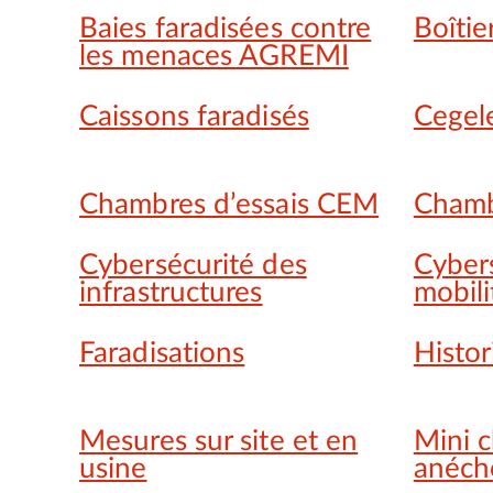
Baies faradisées contre
Boîtie
les menaces AGREMI
Caissons faradisés
Cegel
Chambres d’essais CEM
Chamb
Cybersécurité des
Cyber
infrastructures
mobili
Faradisations
Histo
Mesures sur site et en
Mini 
usine
anéch