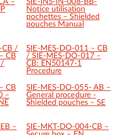
CA –
SIE-INS-IN-008-BB-
HP
Notice utilisation
pochettes – Shielded
pouches Manual
-CB /
SIE-MES-DO-011 – CB
– CB
/ SIE-MES-DO-017 –
 /
CB: EN50147-1
Procedure
– CB
SIE-MES-DO-055- AB –
0 –
General procedure -
ANE
Shielded pouches – SE
EB –
SIE-MKT-DO-004-CB –
Secure box – EN