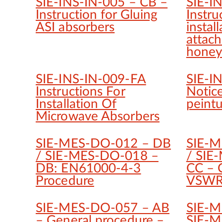
SIE-INS-IN-005 – CB –
SIE-I
Instruction for Gluing
Instru
ASI absorbers
install
attac
honey
SIE-INS-IN-009-FA
SIE-I
Instructions For
Notic
Installation Of
peint
Microwave Absorbers
SIE-MES-DO-012 – DB
SIE-M
/ SIE-MES-DO-018 –
/ SIE
DB: EN61000-4-3
CC – 
Procedure
VSW
SIE-MES-DO-057 – AB
SIE-M
– General procedure –
SIE-M