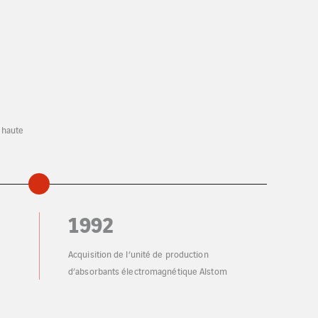
1993
Mise au point des absorbants en peinture
plastifiée
e l’unité de production
 électromagnétique Alstom