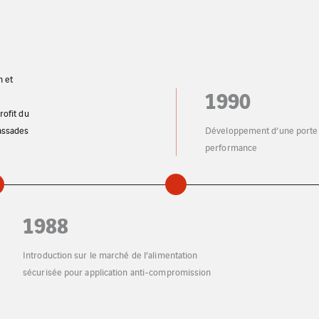
1990
Développement d’une porte haute
performance
1992
hé de l’alimentation
Acquisition d
ion anti-compromission
d’absorbants