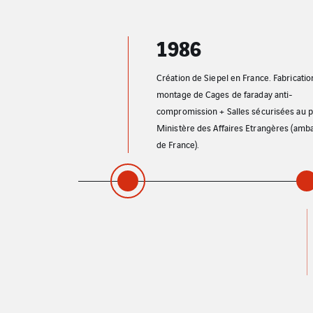
1986
Création de Siepel en France. Fabrication et
montage de Cages de faraday anti-
compromission + Salles sécurisées au profit du
Ministère des Affaires Etrangères (ambassades
de France).
1988
Introduction sur le marc
sécurisée pour applicat